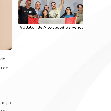
Produtor de Alto Jequitibá vence o Concurso 
 do
ou de
rum, o