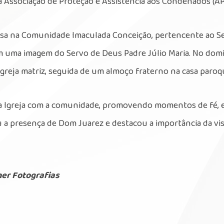
e a Associação de Proteção e Assistência aos Condenados (AP
ssa na Comunidade Imaculada Conceição, pertencente ao S
om uma imagem do Servo de Deus Padre Júlio Maria. No dom
 igreja matriz, seguida de um almoço fraterno na casa paroqu
da Igreja com a comunidade, promovendo momentos de fé, 
u a presença de Dom Juarez e destacou a importância da vis
her Fotografias