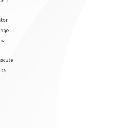
AC).
etor
ingo
ial.
escuta
ita