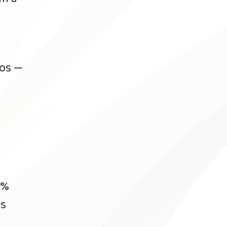
tos —
2%
as
b