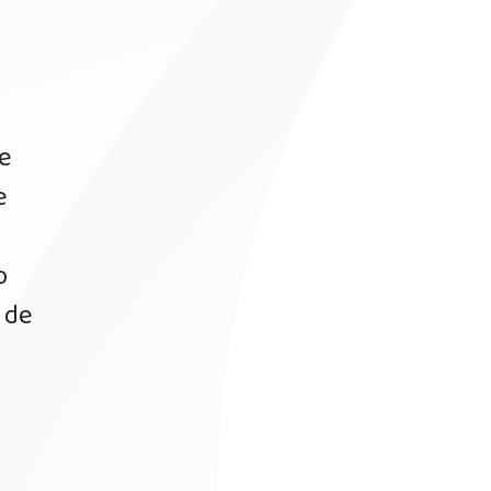
e
e
o
 de