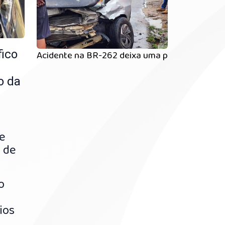
fico
Acidente na BR-262 deixa uma pessoa ferida
o da
e
 de
o
ios