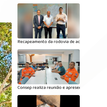
Recapeamento da rodovia de acesso a Serici
Consep realiza reunião e apresenta novo c