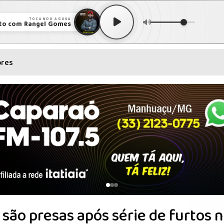
TOCANDO AGORA
to com Rangel Gomes
ores
são presas após série de furtos 