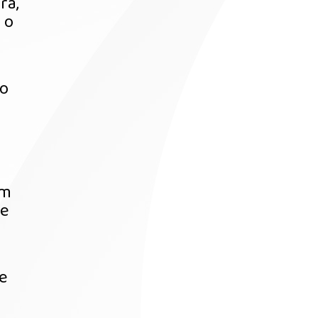
ra,
 o
ão
em
re
e