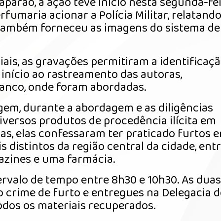
paraó, a ação teve início nesta segunda-fei
umaria acionar a Polícia Militar, relatando
a também forneceu as imagens do sistema de
ais, as gravações permitiram a identificaç
 início ao rastreamento das autoras,
ranco, onde foram abordadas.
em, durante a abordagem e as diligências
iversos produtos de procedência ilícita em
as, elas confessaram ter praticado furtos 
 distintos da região central da cidade, ent
azines e uma farmácia.
rvalo de tempo entre 8h30 e 10h30. As duas
 crime de furto e entregues na Delegacia d
odos os materiais recuperados.