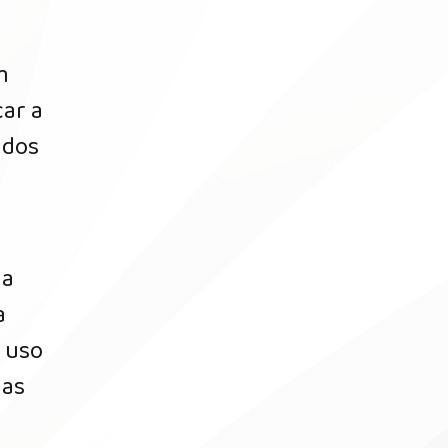
m
car a
ados
ia
a
O uso
das