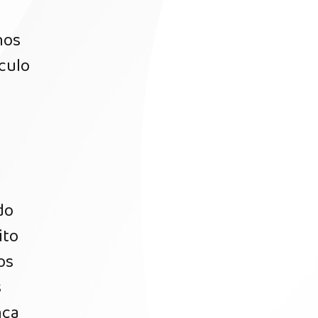
nos
culo
do
ito
os
s
nça