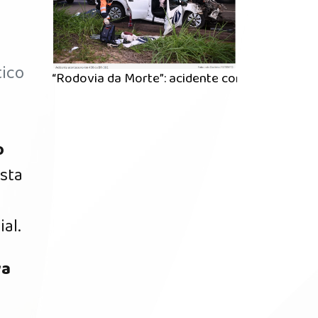
tico
“Rodovia da Morte”: acidente com equipe da B
o
sta
al.
va