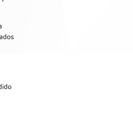
a
nados
dido