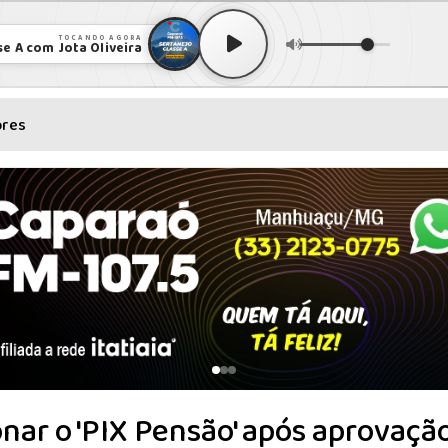
TOCANDO AGORA
se A com Jota Oliveira
ores
nar o 'PIX Pensão' após aprovaçã