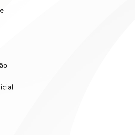
de
á
não
icial